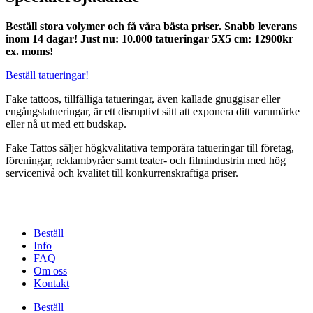
Beställ stora volymer och få våra bästa priser.
Snabb leverans
inom 14 dagar!
Just nu: 10.000 tatueringar 5X5 cm: 12900kr
ex. moms!
Beställ tatueringar!
Fake tattoos, tillfälliga tatueringar, även kallade gnuggisar eller
engångstatueringar, är ett disruptivt sätt att exponera ditt varumärke
eller nå ut med ett budskap.
Fake Tattos säljer högkvalitativa temporära tatueringar till företag,
föreningar, reklambyråer samt teater- och filmindustrin med hög
servicenivå och kvalitet till konkurrenskraftiga priser.
Beställ
Info
FAQ
Om oss
Kontakt
Beställ