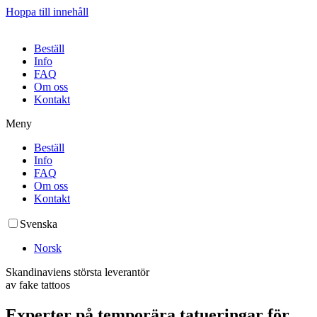
Hoppa till innehåll
Beställ
Info
FAQ
Om oss
Kontakt
Meny
Beställ
Info
FAQ
Om oss
Kontakt
Svenska
Norsk
Skandinaviens största leverantör
av fake tattoos
Experter på temporära tatueringar för